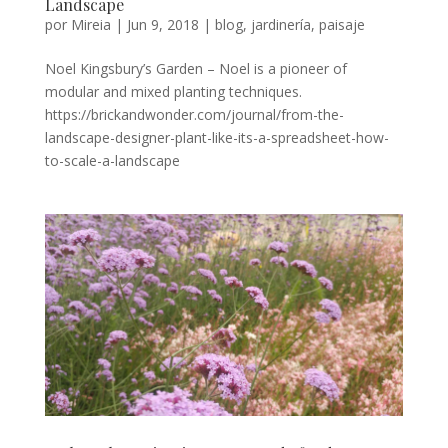
Landscape
por
Mireia
|
Jun 9, 2018
|
blog
,
jardinería
,
paisaje
Noel Kingsbury’s Garden – Noel is a pioneer of
modular and mixed planting techniques.
https://brickandwonder.com/journal/from-the-
landscape-designer-plant-like-its-a-spreadsheet-how-
to-scale-a-landscape