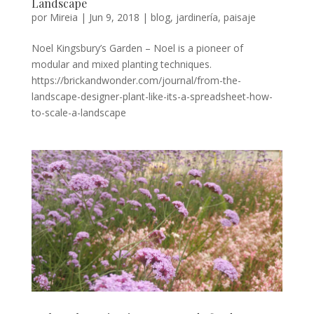
Landscape
por
Mireia
|
Jun 9, 2018
|
blog
,
jardinería
,
paisaje
Noel Kingsbury’s Garden – Noel is a pioneer of
modular and mixed planting techniques.
https://brickandwonder.com/journal/from-the-
landscape-designer-plant-like-its-a-spreadsheet-how-
to-scale-a-landscape